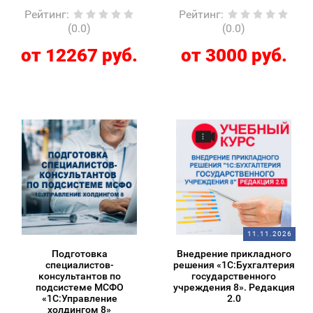
Рейтинг
:
Рейтинг
:
(0.0)
(0.0)
от 12267 руб.
от 3000 руб.
11.11.2026
Подготовка
Внедрение прикладного
специалистов-
решения «1С:Бухгалтерия
консультантов по
государственного
подсистеме МСФО
учреждения 8». Редакция
«1С:Управление
2.0
холдингом 8»