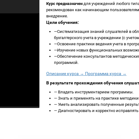
Курс предназначен
для учреждений любого типа
рекомендован как начинающим пользователям 
внедрение.
Цели обучения:
—
Систематизация знаний слушателей в обл
бухгалтерского учета в учреждении (с учет
—
Освоение практики ведения учета в прогр
—
Изучение новых функциональных возможн
—
Обеспечение консультантов методическим
программой.
Описание курса →
Программа курса →
В результате прохождения обучения слуша
—
Владеть инструментарием программы.
—
Знать и применять на практике методики
—
Уметь анализировать полученные резуль
—
Диагностировать и корректно исправлять