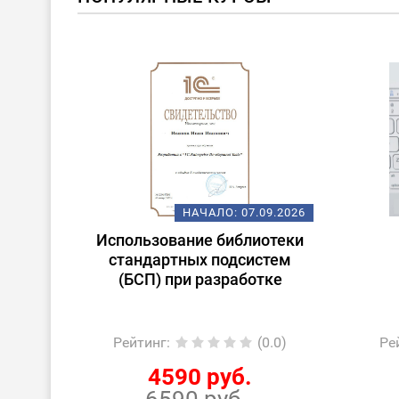
ОВИНКА
08.2026
НАЧАЛО:
07.09.2026
очные
Использование библиотеки
ории к
стандартных подсистем
(БСП) при разработке
0.0)
Рейтинг
:
(0.0)
Ре
4590 руб.