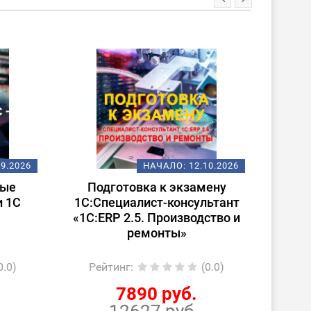
09.2026
НАЧАЛО:
12.10.2026
ные
Подготовка к экзамену
По
и 1С
1С:Специалист-консультант
1С:Сп
«1С:ERP 2.5. Производство и
ремонты»
0.0)
Рейтинг
:
(0.0)
Ре
7890 руб.