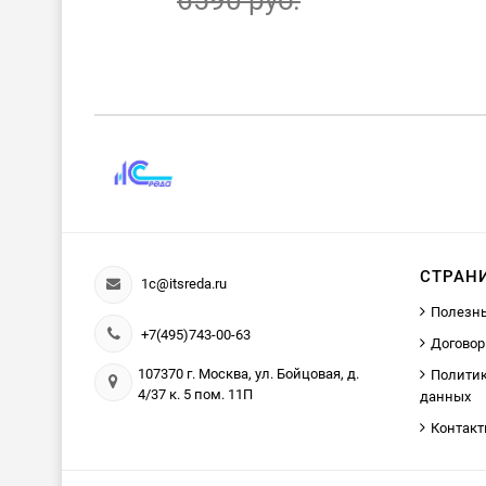
6590 руб.
СТРАН
1c@itsreda.ru
Полезн
+7(495)743-00-63
Договор
107370 г. Москва, ул. Бойцовая, д.
Политик
4/37 к. 5 пом. 11П
данных
Контак