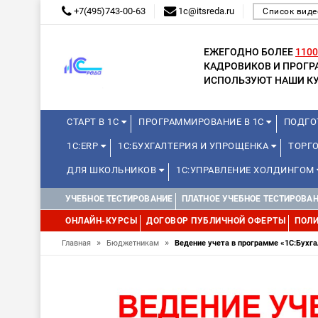
+7(495)743-00-63
1c@itsreda.ru
Список виде
ЕЖЕГОДНО БОЛЕЕ
1100
КАДРОВИКОВ И ПРОГ
ИСПОЛЬЗУЮТ НАШИ КУ
СТАРТ В 1С
ПРОГРАММИРОВАНИЕ В 1С
ПОДГО
1С:ERP
1С:БУХГАЛТЕРИЯ И УПРОЩЕНКА
ТОРГ
ДЛЯ ШКОЛЬНИКОВ
1С:УПРАВЛЕНИЕ ХОЛДИНГОМ
УЧЕБНОЕ ТЕСТИРОВАНИЕ
ПЛАТНОЕ УЧЕБНОЕ ТЕСТИРОВА
ОНЛАЙН-КУРСЫ
ДОГОВОР ПУБЛИЧНОЙ ОФЕРТЫ
ПОЛИ
»
»
Главная
Бюджетникам
Ведение учета в программе «1С:Бухга