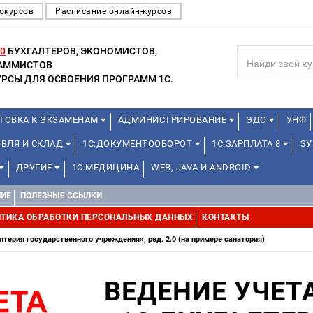
окурсов
Расписание онлайн-курсов
0
БУХГАЛТЕРОВ, ЭКОНОМИСТОВ,
РАММИСТОВ
РСЫ ДЛЯ ОСВОЕНИЯ ПРОГРАММ 1С.
ТОВКА К ЭКЗАМЕНАМ
АДМИНИСТРИРОВАНИЕ
ЭДО
УНФ
ОВЛЯ И СКЛАД
1С:ДОКУМЕНТООБОРОТ
1С:ЗАРПЛАТА 8
ЗУ
ДРУГИЕ
1С:МЕДИЦИНА
WEB, JAVA И ANDROID
НИЕ
ПОЛЕЗНЫЕ ССЫЛКИ
ТИКА ОБРАБОТКИ ПЕРСОНАЛЬНЫХ ДАННЫХ
КОНТАКТЫ
лтерия государственного учреждения», ред. 2.0 (на примере санатория)
ВЕДЕНИЕ УЧЕТ